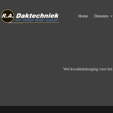
Ga
naar
de
inhoud
Home
Diensten
Wet kwaliteitsborging voor he