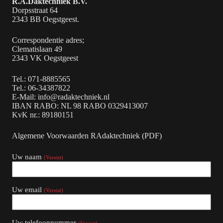
R.A.Daktechniek B.V.
Dorpsstraat 64
2343 BB Oegstgeest.
Correspondentie adres;
Clematislaan 49
2343 VK Oegstgeest
Tel.:
071-8885565
Tel.:
06-34387822
E-Mail:
info@radaktechniek.nl
IBAN RABO: NL 98 RABO 0329413007
KvK nr.: 89180151
Algemene Voorwaarden RAdaktechniek
(PDF)
Uw naam
(Vereist)
Uw email
(Vereist)
Uw telefoonnummer
(Vereist)