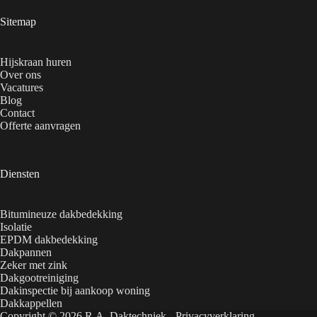
Sitemap
Hijskraan huren
Over ons
Vacatures
Blog
Contact
Offerte aanvragen
Diensten
Bitumineuze dakbedekking
Isolatie
EPDM dakbedekking
Dakpannen
Zeker met zink
Dakgootreiniging
Dakinspectie bij aankoop woning
Dakkappellen
Copyright © 2026 R.A. Daktechniek -
Privacyverklaring
-