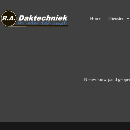
Ga
naar
de
inhoud
Home
Diensten
Nieuwbouw pand geope