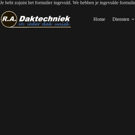
Ga
Je hebt zojuist het formulier ingevuld. We hebben je ingevulde formuli
naar
de
inhoud
Home
Diensten